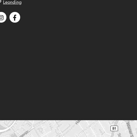
Leonding
