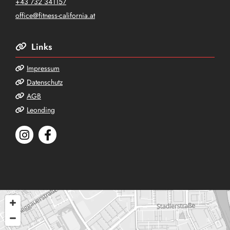
+43 732 341157
office@fitness-california.at
Links

Impressum

Datenschutz

AGB

Leonding
